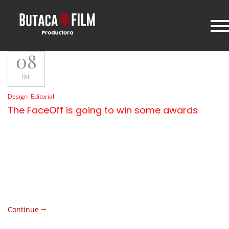
08
DIC
Design
,
Editorial
The FaceOff is going to win some awards
Suspendisse gravida elementum lacus, amae suada tortor
sollicitudin ut. Donec pharetra metus lectus, ut eleifend eros
sol licitu din. Proin maximus ut augue ut finibus. In non est eu
libero rutrum fringilla. Mauris dictum, turpis in convallis
tincidunt, est dui varius est, eget ultrices magna quam eu
tellus. Maecenas pellentesque aliquet arcu, vel elementum
magna…
Continue