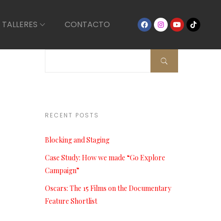
 TALLERES
CONTACTO
t
is
RECENT POSTS
Blocking and Staging
Case Study: How we made “Go Explore
Campaign”
Oscars: The 15 Films on the Documentary
t
Feature Shortlist
is