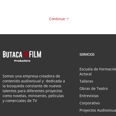
dictum, turpis in convallis tincidunt,
pellentesque aliquet arcu, vel elem
Continue
SERVICIOS
Escuela de Formació
Actoral
Somos una empresa creadora de
contenido audiovisual y dedicada a
Talleres
la búsqueda constante de nuevos
Obras de Teatro
talentos para diferentes proyectos
como novelas, miniseries, películas
Entrevistas
y comerciales de TV
Corporativo
Proyectos Audiovisua