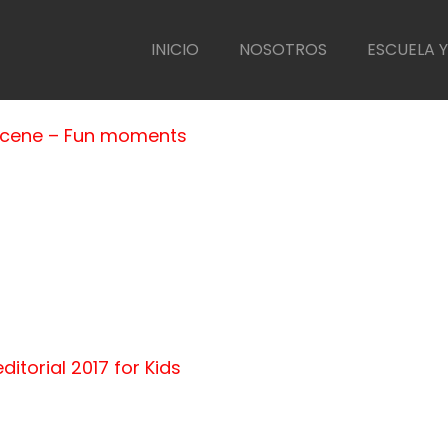
INICIO
NOSOTROS
ESCUELA Y
 scene – Fun moments
amae suada tortor sollicitudin ut. Donec pharetra metus lectus, u
imus ut augue ut finibus. In non est eu libero rutrum fringilla. Maur
 est dui varius est, eget ultrices magna quam eu tellus. Maecenas
entum magna…
itorial 2017 for Kids
amae suada tortor sollicitudin ut. Donec pharetra metus lectus, u
imus ut augue ut finibus. In non est eu libero rutrum fringilla. Maur
 est dui varius est, eget ultrices magna quam eu tellus. Maecenas