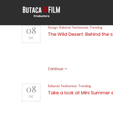
08
Design
,
Editorial
,
Fashionista
,
Trending
The Wild Desert: Behind the
DIC
Suspendisse gravida elementum lacus, 
eleifend eros sol licitu din. Proin max
dictum, turpis in convallis tincidunt,
pellentesque aliquet arcu, vel elem
Continue
08
Editorial
,
Fashionista
,
Trending
Take a look at Mini Summer ed
DIC
Suspendisse gravida elementum lacus, 
eleifend eros sol licitu din. Proin max
dictum, turpis in convallis tincidunt,