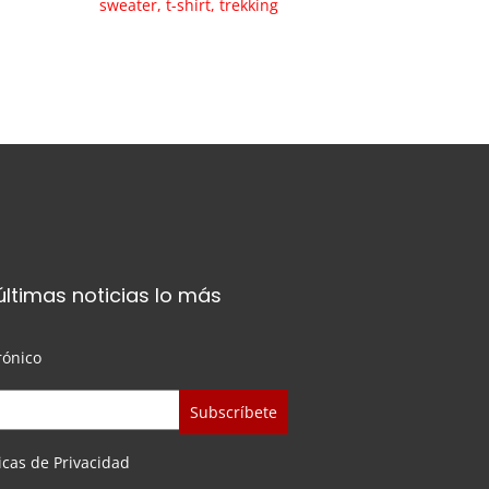
sweater
t-shirt
trekking
últimas noticias lo más
rónico
icas de Privacidad