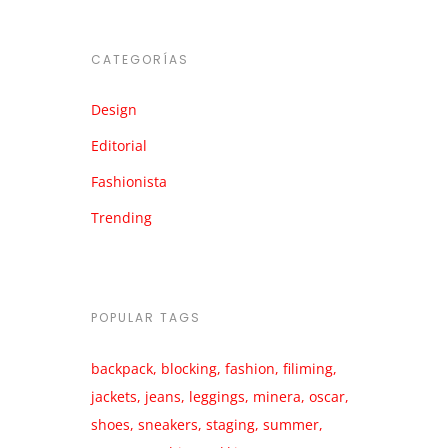
CATEGORÍAS
5
Design
8
Editorial
4
Fashionista
t
is
8
Trending
POPULAR TAGS
backpack
blocking
fashion
filiming
jackets
jeans
leggings
minera
oscar
t
shoes
sneakers
staging
summer
is