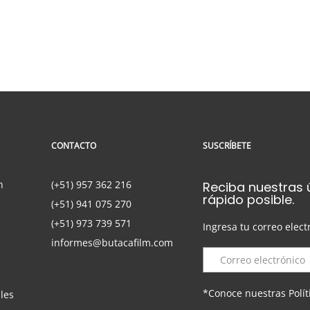
 est dui varius est, eget ultrices magna quam eu tellus. Maecenas
entum magna…
CONTACTO
SUSCRÍBETE
n
(+51) 957 362 216
Reciba nuestras 
rápido posible.
(+51) 941 075 270
(+51) 973 739 571
Ingresa tu correo elect
informes@butacafilm.com
*Conoce nuestras Polít
les