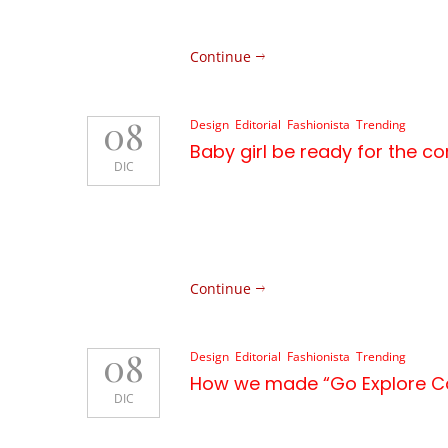
pellentesque aliquet arcu, vel elem
Continue
08
Design
,
Editorial
,
Fashionista
,
Trending
Baby girl be ready for the 
DIC
Suspendisse gravida elementum lacus, 
eleifend eros sol licitu din. Proin max
dictum, turpis in convallis tincidunt,
pellentesque aliquet arcu, vel elem
Continue
08
Design
,
Editorial
,
Fashionista
,
Trending
How we made “Go Explore 
DIC
Suspendisse gravida elementum lacus, 
eleifend eros sol licitu din. Proin max